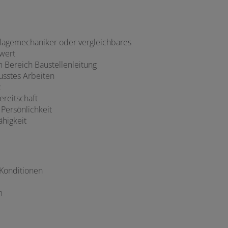
lagemechaniker oder vergleichbares
wert
m Bereich Baustellenleitung
usstes Arbeiten
z
reitschaft
 Persönlichkeit
higkeit
 Konditionen
m