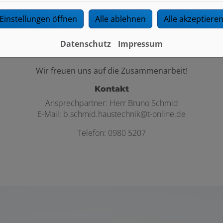
Interesse an einer neuen Herausforderung?
Einstellungen öffnen
Alle ablehnen
Alle akzeptiere
austechnik GmbH aus Burgoberbach möchte ich gerne ein unve
vorstellen.
Datenschutz
Impressum
infach über unsere Kurzbewerbung ganz unten, aber auch telefon
Wir freuen uns auf die Zusammenarbeit!
Kontakt
Ansprechpartner: Herr Bruno Schmid
E-Mail: b.schmid.haustechnik@t-online.de
Telefon: 0980 5207