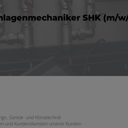
nlagenmechaniker SHK (m/w/
gs-, Sanitär- und Klimatechnik
ren und Kundendiensten unserer Kunden