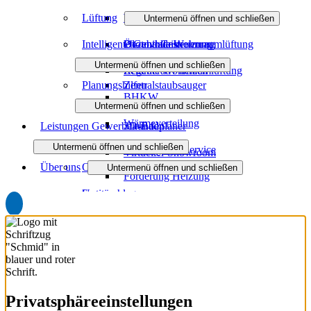
Lüftung
Heizen mit Gas
Wasser / Trinkwasser
Untermenü öffnen und schließen
Intelligente Gebäudesteuerung
Öl- und Gasheizung
Photovoltaik
Dezentrale Wohnraumlüftung
Untermenü öffnen und schließen
Regenerativ heizen
Zentrale Wohnraumlüftung
Planungshilfen
Zentralstaubsauger
BHKW
Untermenü öffnen und schließen
Wärmeverteilung
Leistungen Gewerbekunden
3D-Badplaner
Untermenü öffnen und schließen
Wartung und Service
Virtueller Showroom
Über uns
Objekt- und Anlagenbau
Untermenü öffnen und schließen
Förderung Heizung
Sanitäranlagen
Unternehmen
Brennstoffzelle
Heizsysteme
Jobs
Eisspeicherheizung
Kältetechnik
Partner
Downloads
Privatsphäre­einstellungen