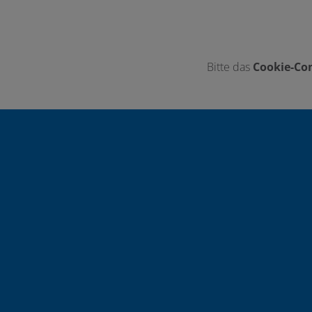
Bitte das
Cookie-Con
Footer - Kontaktdaten und Öffnungszei