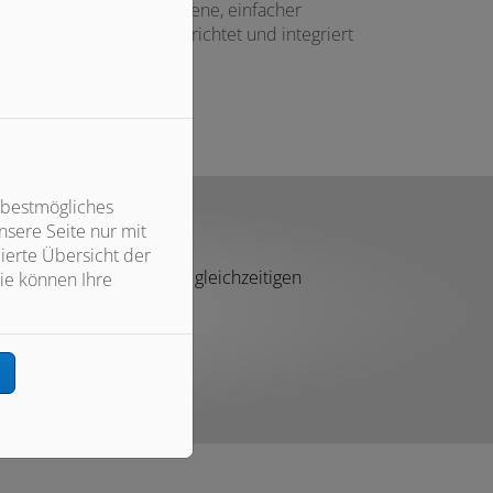
n ein hohes Maß an Hygiene, einfacher
zung durch Kinder ausgerichtet und integriert
 bestmögliches
sere Seite nur mit
ierte Übersicht der
fen der Möglichkeit zur gleichzeitigen
ie können Ihre
ewährleistet.
n