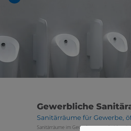
schließen
schließen
en und schließen
Gewerbliche Sanitär
Sanitärräume für Gewerbe, ö
Sanitärräume im Gewerbe unterscheiden sich