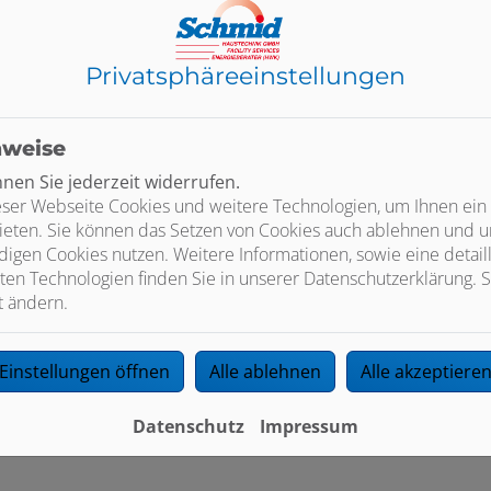
anitärräume für Krankenhäuser und in der Betreuung
biete
 Das Kinderbad ist in Form und Funktion speziell auf die Benut
d Kindergärten
kindgerechte Sanitärkonzepte.
Privatsphäre­einstellungen
nweise
en Sie jederzeit widerrufen.
ser Webseite Cookies und weitere Technologien, um Ihnen ein
ieten. Sie können das Setzen von Cookies auch ablehnen und un
igen Cookies nutzen. Weitere Informationen, sowie eine detaill
ände
sowie
Sanitärräume für Sportstätten und Schulen
bedür
ten Technologien finden Sie in unserer Datenschutzerklärung. S
t ändern.
d durch moderne Installationslösungen und robuste Produkte g
Einstellungen öffnen
Alle ablehnen
Alle akzeptiere
Datenschutz
Impressum