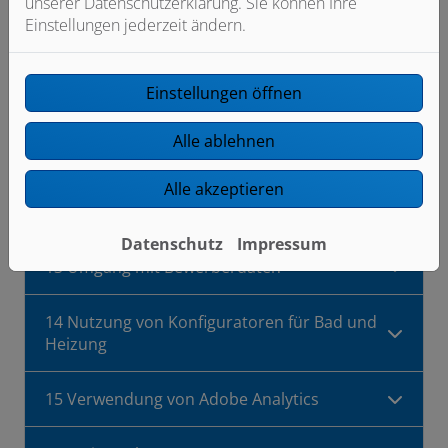
externen Internetseiten
unserer Datenschutzerklärung. Sie können Ihre
Einstellungen jederzeit ändern.
10 Bekanntmachung von Veränderungen
Einstellungen öffnen
11 Rechte der betroffenen Personen
Alle ablehnen
12 Berechtigte Interessen an der
Alle akzeptieren
Verarbeitung, die von dem Verantwortlichen
oder einem Dritten verfolgt werden
Datenschutz
Impressum
13 Umgang mit Bewerberdaten
14 Nutzung von Konfiguratoren für Bad und
Heizung
15 Verwendung von Adobe Analytics