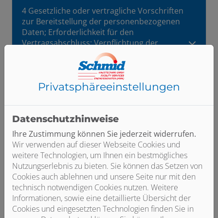
4 Gesetzliche oder vertragliche Vorschriften
zur Bereitstellung der personenbezogenen
Daten; Erforderlichkeit für den
Vertragsabschluss; Verpflichtung der
betroffenen Person, die personenbezogenen
Daten bereitzustellen; mögliche Folgen der
Nichtbereitstellung
Privatsphäre­einstellungen
5 Kontaktmöglichkeit über die Internetseite
Datenschutzhinweise
6 Verwendung von Cookies
Ihre Zustimmung können Sie jederzeit widerrufen.
Wir verwenden auf dieser Webseite Cookies und
7 Verwendung von Google Maps
weitere Technologien, um Ihnen ein bestmögliches
Nutzungserlebnis zu bieten. Sie können das Setzen von
Cookies auch ablehnen und unsere Seite nur mit den
8 Verwendung von Google Fonts
technisch notwendigen Cookies nutzen. Weitere
Informationen, sowie eine detaillierte Übersicht der
9 Eingebettete Videos, Bilder und Links zu
Cookies und eingesetzten Technologien finden Sie in