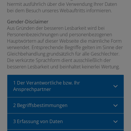
hiermit ausführlich über die Verwendung Ihrer Daten
bei dem Besuch unseres Webauftritts informieren.
Gender-Disclaimer
Aus Gründen der besseren Lesbarkeit wird bei
Personenbezeichnungen und personenbezogenen
Hauptwörtern auf dieser Webseite die männliche Form
verwendet. Entsprechende Begriffe gelten im Sinne der
Gleichbehandlung grundsätzlich für alle Geschlechter.
Die verkürzte Sprachform dient ausschließlich der
besseren Lesbarkeit und beinhaltet keinerlei Wertung.
1 Der Verantwortliche bzw. Ihr
Ansprechpartner
2 Begriffsbestimmungen
3 Erfassung von Daten