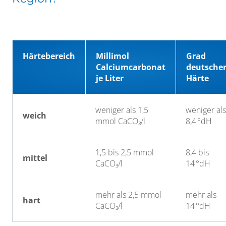
Härtebereich
Millimol
Grad
Calciumcarbonat
deutsche
je Liter
Härte
weniger als 1,5
weniger als
weich
mmol CaCO₃/l
8,4 °dH
1,5 bis 2,5 mmol
8,4 bis
mittel
CaCO₃/l
14 °dH
mehr als 2,5 mmol
mehr als
hart
CaCO₃/l
14 °dH