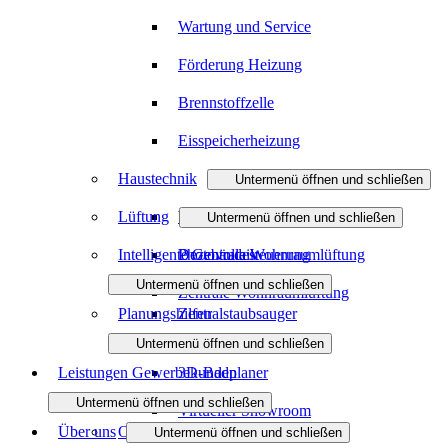
Wartung und Service
Förderung Heizung
Brennstoffzelle
Eisspeicherheizung
Haustechnik
Untermenü öffnen und schließen
Lüftung
Wasser / Trinkwasser
Untermenü öffnen und schließen
Intelligente Gebäudesteuerung
Photovoltaik
Dezentrale Wohnraumlüftung
Untermenü öffnen und schließen
Zentrale Wohnraumlüftung
Planungshilfen
Zentralstaubsauger
Untermenü öffnen und schließen
Leistungen Gewerbekunden
3D-Badplaner
Untermenü öffnen und schließen
Virtueller Showroom
Über uns
Objekt- und Anlagenbau
Untermenü öffnen und schließen