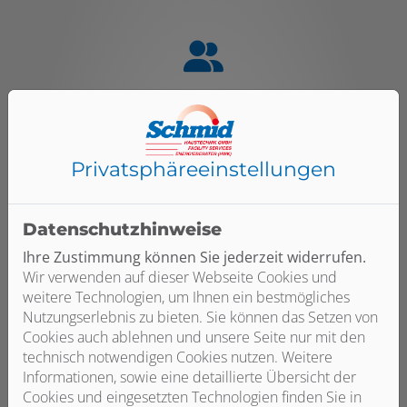
Qualität zum fairen Preis
Wir verbauen ausschließlich Qualitätsprodukte
renommierter Hersteller. So können wir Ihnen
Privatsphäre­einstellungen
umfassende Service- und Garantieleistungen bieten –
und Sie sparen auf lange Sicht viel Geld durch
ausbleibende Reparaturen. Außerdem beraten wir Sie
Datenschutzhinweise
ausführlich zu den möglichen Fördermitteln durch
Ihre Zustimmung können Sie jederzeit widerrufen.
BAFA und KfW, wodurch Sie zusätzlich Geld sparen
Wir verwenden auf dieser Webseite Cookies und
können.
weitere Technologien, um Ihnen ein bestmögliches
Nutzungserlebnis zu bieten. Sie können das Setzen von
Cookies auch ablehnen und unsere Seite nur mit den
technisch notwendigen Cookies nutzen. Weitere
Informationen, sowie eine detaillierte Übersicht der
Cookies und eingesetzten Technologien finden Sie in