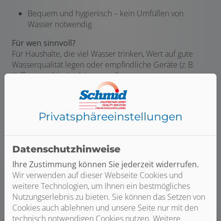
Bequem und hygienisch – kein Umfüllen von
Wasser notwendig
Für wen sinnvoll?
Für Haushalte, die viel Wasser trinken, Wert auf gute
Wasserqualität legen oder empfindliche Geräte (z. B.
Kaffeemaschine) schützen wollen.
Bild: Grohe Blue
Privatsphäre­einstellungen
Datenschutzhinweise
Ihre Zustimmung können Sie jederzeit widerrufen.
Wir verwenden auf dieser Webseite Cookies und
weitere Technologien, um Ihnen ein bestmögliches
Nutzungserlebnis zu bieten. Sie können das Setzen von
Cookies auch ablehnen und unsere Seite nur mit den
technisch notwendigen Cookies nutzen. Weitere